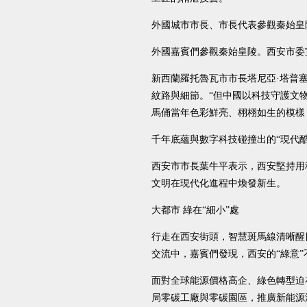
外國城市市長、市長代表參觀秦始皇
外國嘉賓們參觀秦始皇陵。西安市委
新西蘭羅托魯瓦市市長塔尼亞·塔普
紋路與細節。“但中國以科技守護文
馬俑當年色彩鮮亮、栩栩如生的模樣
千年底蘊與數字科技碰撞出的“現代
西安市市長葉牛平表示，西安堅持用
文明在現代化進程中煥發新生。
大都市 綠在“細小”處
行走在西安街頭，智慧斑馬線清晰醒
交流中，嘉賓們發現，西安的“綠意
面對全球能源價格高企、綠色轉型迫
局零碳工廠與零碳園區，推廣新能源