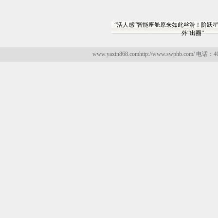
“活人感”智能座舱原来如此丝滑！阶跃
外“出圈”
www.yaxin868.comhttp://www.swphb.com/ 