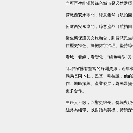
向可再生能源與綠色城市是必然選擇
俯瞰西安永寧門，綠意盎然（航拍圖
俯瞰西安永寧門，綠意盎然（航拍圖
從生態保護與文旅融合，到智慧民生
住歷史特色、擁抱數字治理、堅持綠
看城，看綠，看變化，“綠色轉型”與
“我們省擁有豐富的綠洲資源，近年
局局長阿卜杜﹒巴基﹒毛拉說，他的
作、城區振興、產業發展，為民眾提
更多合作。
曲終人不散，回響更綿長。傳統與現
絲路為紐帶、以對話為契機，持續深