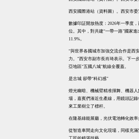
西安國際港站（資料圖）。西安市委
數據印証開放熱度：2026年一季度，
位。其中，對共建“一帶一路”國家進出口
11.9%。
“與世界各國城市加強交流合作是西
力。”西安市副市長肖琦表示。下一
亞地區“五國八城”航線全覆蓋。
是古城 卻帶“科幻感”
燈光幽暗、機械臂精准揮舞、機器人
場，嘉賓們湊近生產線，用鏡頭記錄
來工業樹立了標杆。
在隆基綠能展廳，光伏電池轉化效率
從智造車間走向文化現場，同樣充滿
工匠的精湛技藝。