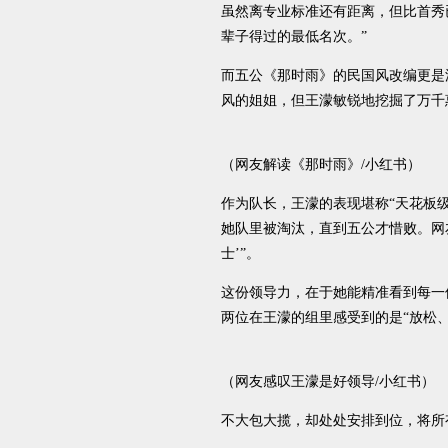
虽然离专业标准还有距离，但比首秀
辈子得过的最低名次。”
而五公《那时雨》的民国风改编更是
风的姐姐，但王濛敏锐地挖掘了万千
（网友解读《那时雨》/小红书）
作为队长，王濛的表现堪称“天花板级
她队里被淘汰，直到五公才惜败。网友
士’”。
这份领导力，在于她能精准看到每一
两位在王濛的组里感受到的是“放松
（网友感叹王濛是好领导/小红书）
不大包大揽，却处处安排到位，将所有“情