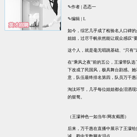
✎作者 | 忞忞一
✎编辑 | L
如今，综艺几乎成了检验名人口碑的
姐姐，过尽千帆依然能让观众感叹“
这个人，就是毫无唱跳基础、“只有”
在“乘风之夜”前的五公，王濛带队
下改成了民国风，极具舞台剧感。她
意，队伍最终排名第四，队员万千惠
淘汰环节，几乎每位姐姐都会泪洒现
的桀骜。
（王濛神色一如当年/网友截图）
后来，万千惠在直播中展示了王濛给
诚，戳中无数网友泪点。