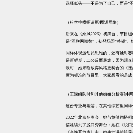
选择低头——不是为了自己，而是“
（粉丝拉横幅请愿/图源网络）
后来在《乘风2026》初舞台，节目
是“互联网嘴替”，初登场即“整顿”
同样体现运动员思维的，还有她对赛
是新鲜期，二公反而最难，因为观众
歌时，她果断放弃风格更契合的《逆
度为标准的节目里，大家想看的是成
（王濛组队时和其他姐姐分析赛制/
这份专业与坦荡，在其他综艺里同样
2022年北京冬奥会，她与黄健翔搭
信延续到了脱口秀舞台：她在《脱口
《今晚开放麦》中，她生动讲述跨界