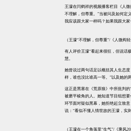
王濛在闫鹤祥的视频播客栏目《人微
不理解，但尊重。”当被问及如何定
我应该跟大家一样吗？如果我跟大家
（王濛“不理解，但尊重”/《人微阎
有人评价王濛“看起来很狂，但说话
慧。
她曾说过两句话足以概括其人生态度
样，谁也没比谁高一等。”以及她的
这正是黑塞在《荒原狼》中所批判的
被磨平棱角的人。她知道节目组想要
环节面对疑似黑幕，她拒绝起立致意
说：“看似不懂人情世故的王濛，实则
（王濛在一个角落里“生气”/《乘风2