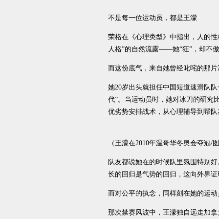
不是每一位运动员，都是王濛
荣格在《心理类型》中指出，人的性
人格”的自然流露——她“狂”，却不
而这份底气，来自她曾经叱咤的那片
她20岁出头就担任中国短道速滑队
代”。当运动员时，她对冰刀的研究
优劣势安排战术，从心理辅导到帮队
（王濛在2010年温哥华冬奥会夺冠/
队友都说她在的时候队里氛围特别好。
长的回归是气势的回归，这向外界证明
而对公平的执念，同样刻在她的运动
那次禁赛风波中，王濛独自远走加拿