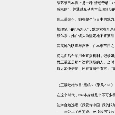
综艺节目本质上是一种“情感劳动”（em
感规则”，并通过互动脚本实现预期
但王濛偏不。她在整个节目中的魅力点
加缪笔下的“局外人”，默尔索在母亲
默尔索，她在镜头前坚定地不肯落泪
其实她的耿直与反叛，在本季节目之
初见面后台采用全直播机制，记录姐
而王濛正是那个违背预期的人。当时
持人加快进度，还在直播中直言：“直
（王濛吐槽节目“磨叽”/《乘风2026
在这个时代，real本身就是个不可
初舞台她选唱《我爱你中国+我的眼
——三公上了尚雯婕、萨顶顶的“师