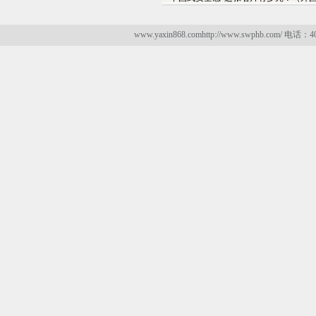
www.yaxin868.comhttp://www.swphb.com/ 