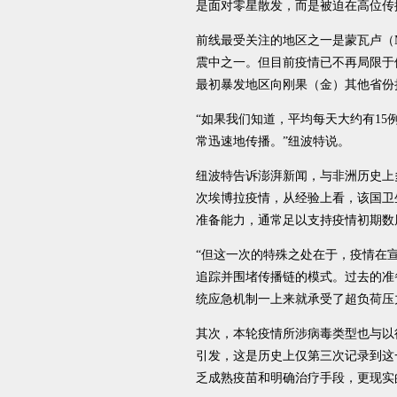
是面对零星散发，而是被迫在高位传
前线最受关注的地区之一是蒙瓦卢（M
震中之一。但目前疫情已不再局限于
最初暴发地区向刚果（金）其他省份
“如果我们知道，平均每天大约有15
常迅速地传播。”纽波特说。
纽波特告诉澎湃新闻，与非洲历史上
次埃博拉疫情，从经验上看，该国卫
准备能力，通常足以支持疫情初期数
“但这一次的特殊之处在于，疫情在
追踪并围堵传播链的模式。过去的准
统应急机制一上来就承受了超负荷压
其次，本轮疫情所涉病毒类型也与以往
引发，这是历史上仅第三次记录到这
乏成熟疫苗和明确治疗手段，更现实